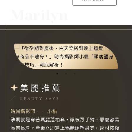
Marilyn
美麗推薦
Beauty Says
時尚攝影師
小貓
孕期就是穿著瑪麗蓮袖套，讓被跟手臂不那麼容易
長肉長厚。產後立即穿上瑪麗蓮塑身衣，身材恢復