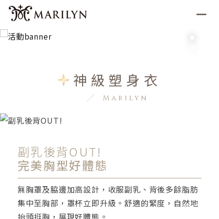
神級塑身衣
Marilyn
副乳後背OUT!
完美胸型好體態
無胸罩及脇邊加高設計，收服副乳、背後多餘脂肪
集中至胸部，罩杯立即升級。舒適的緊度，自然地
抬頭挺胸，展現好體態。