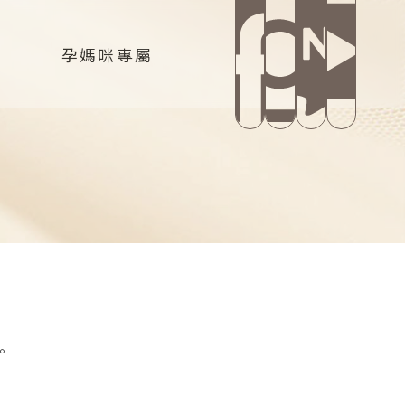
孕媽咪專屬
。