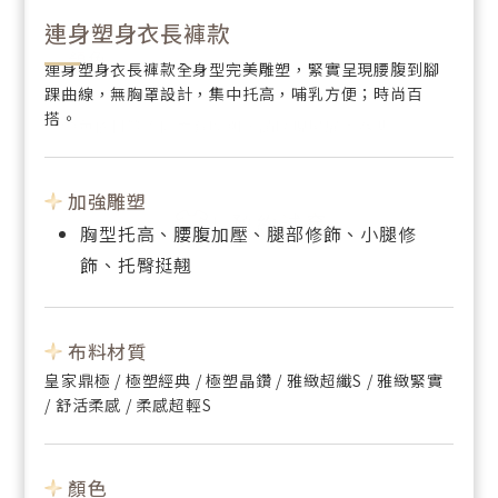
連身塑身衣長褲款
顏色
顏色
連身塑身衣長褲款全身型完美雕塑，緊實呈現腰腹到腳
踝曲線，無胸罩設計，集中托高，哺乳方便；時尚百
搭。
＊顏色依材質不同而有區別，請以現場展示為準
＊顏色依材質不同而有區別，請以現場展示為準
加強雕塑
預約試穿
預約試穿
胸型托高、腰腹加壓、腿部修飾、小腿修
飾、托臀挺翹
布料材質
皇家鼎極 / 極塑經典 / 極塑晶鑽 / 雅緻超纖S / 雅緻緊實
/ 舒活柔感 / 柔感超輕S
顏色