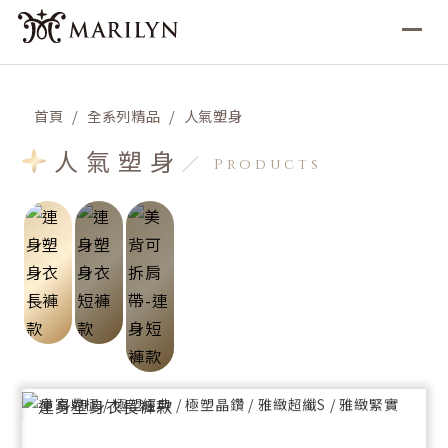
首頁
全系列精品
人氣塑身
連身塑身衣短褲款
美背可拆肩帶-連身短褲款
人氣塑身
Products
完美曲線必備，達到豐胸、塑腰、提臀、美腿、預防段
可替換式肩帶設計，適合禮服、平口及斜肩造型。達到
差擠肉，無胸罩設計，哺乳方便。
腰腹、臀部雕塑，創造美背效果。
加強雕塑
加強雕塑
胸型托高、腰腹加壓、腿部修飾、托臀挺翹
腰腹加壓、托臀挺翹
布料材質
布料材質
皇家鼎極 / 極塑經典 / 極塑晶鑽 / 雅緻超纖S / 雅緻緊實
皇家鼎極 / 極塑經典 / 極塑晶鑽 / 雅緻超纖S / 雅緻緊實
/ 舒活柔感 / 柔感超輕S
/ 舒活柔感 / 柔感超輕S