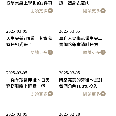
從隋棠身上學到的3件事
透：塑身衣藏肉
閱讀更多
閱讀更多
2025-03-05
2025-03-05
天生完美?隋棠：其實我
犀利人妻朱芯儀生完二
有秘密武器！
寶網路急求消肚秘方
閱讀更多
閱讀更多
2025-03-05
2025-03-05
「從孕期到產後、白天
隋棠完美的背後～是對
穿搭到晚上睡覺，塑身
每個角色100%投入，
商品不離身！」時尚攝
由內到外努力做好！
閱讀更多
閱讀更多
影師小貓「顯瘦塑身穿
搭技巧」測底解析！
2025-03-05
2025-02-28