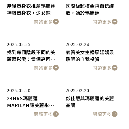
產後塑身衣推薦瑪麗蓮
國際級超模金禧自信綻
神級塑身衣，少女辣媽
放，始於瑪麗蓮
養成記
閱讀更多
閱讀更多
2025-02-25
2025-02-24
找到每個階段不同的美
氣質美女主播廖廷娟最
麗蕭彤雯：當個高回頭
聰明的自我投資
率的時尚媽咪
閱讀更多
閱讀更多
2025-02-20
2025-02-20
24HRS瑪麗蓮
彭佳慧與瑪麗蓮的美麗
MARILYN讓美麗永不間
基調
斷
閱讀更多
閱讀更多