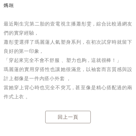
最近剛生完第二胎的壹電視主播蕭彤雯 , 綜合比較過網友
們的實穿經驗 ,
蕭彤雯選擇了瑪麗蓮人氣塑身系列 , 在初次試穿時就留下
良好的第一印象 ,
「穿起來完全不會不舒服 、塑力也夠 , 這就很棒！」
瑪麗蓮的實用穿搭性也讓她很滿意 , 以袖套而言質感與設
計上都像是一件內搭小外套 ，
當她穿上背心時也完全不突兀 , 甚至像是精心搭配過的兩
件式上衣 。
回上一頁