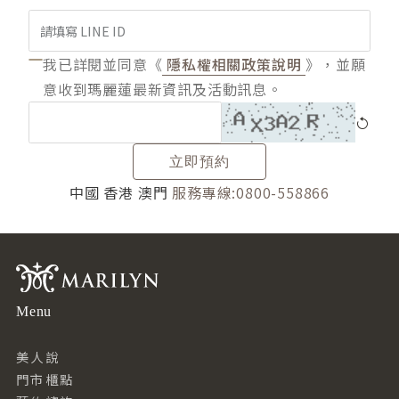
我已詳閱並同意《
隱私權相關政策說明
》，並願
意收到瑪麗蓮最新資訊及活動訊息。
立即預約
中國 香港 澳門
服務專線:0800-558866
Menu
美人說
門市櫃點